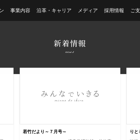
ン
事業内容
沿革・キャリア
メディア
採用情報
ご
新着情報
news
若竹だより～７月号～
りと