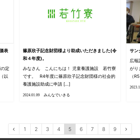
価表
篠原欣子記念財団様より助成いただきました(令
サン
和４年度)。
広報
国の定
みなさん こんにちは！ 児童養護施設 若竹寮
がり
（以
です。 R4年度に篠原欣子記念財団様の社会的
（R5
養護施設助成に申請 […]
2023.1
みんなでいきる
2024.01.09
1
2
3
4
5
6
7
8
9