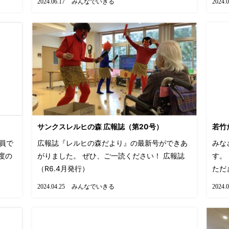
みんなでいきる
2024.06.17
2024.0
サンクスレルヒの森 広報誌（第20号）
若竹
員で
広報誌『レルヒの森だより』の最新号ができあ
みな
度の
がりました。 ぜひ、ご一読ください！ 広報誌
す。
（R6.4月発行）
ただ
みんなでいきる
2024.04.25
2024.0