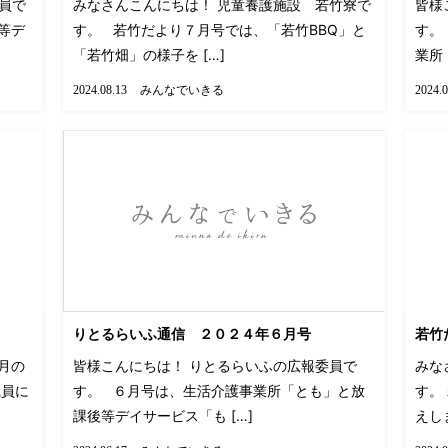
員で
みなさんこんにちは！ 児童養護施設 若竹寮で
皆様
等デ
す。 若竹だより７月号では、「若竹BBQ」と
す。
「若竹畑」の様子を […]
業所
みんなでいきる
2024.08.13
2024.0
りとるらいふ通信 ２０２４年６月号
若竹
月の
皆様こんにちは！ りとるらいふの広報委員で
みな
員に
す。 ６月号は、生活介護事業所「とも」と放
す。
課後等デイサービス「も […]
えし