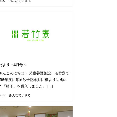
みんなでいきる
5.27
だより～4月号～
さんこんにちは！ 児童養護施設 若竹寮で
 R5年度に篠原欣子記念財団様より助成い
き「椅子」を購入しました。 […]
みんなでいきる
4.17