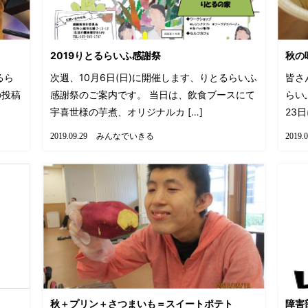
2019りとるらいふ感謝祭
秋の
るら
次週、10月6日(日)に開催します、りとるらいふ
皆さ
投稿
感謝祭のご案内です。 当日は、飲食ブースにて
らい
宇喜世様の芋煮、オリジナルカ […]
23日
みんなでいきる
2019.09.29
2019.0
秋＋プリン＋さつまいも＝スイートポテト
障害