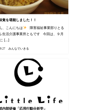
味覚を堪能しました！！
ん、こんにちは
障害福祉事業部りとる
ふ生活介護事業所ともです 今回は、９月
に […]
みんなでいきる
9.27
部内部研修「応用行動分析学」