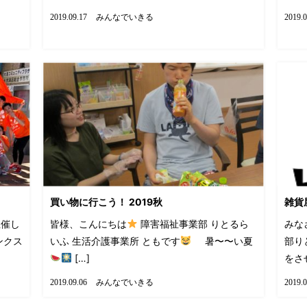
みんなでいきる
2019.09.17
2019.0
買い物に行こう！ 2019秋
雑貨屋
主催し
皆様、こんにちは
障害福祉事業部 りとるら
みな
ンクス
いふ 生活介護事業所 ともです
暑〜〜い夏
部り
[…]
をさせ
みんなでいきる
2019.09.06
2019.0