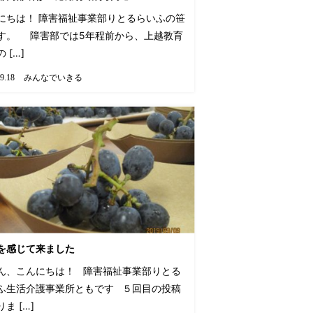
にちは！ 障害福祉事業部りとるらいふの笹
す。 障害部では5年程前から、上越教育
 […]
みんなでいきる
9.18
を感じて来ました
ん、こんにちは！ 障害福祉事業部りとる
ふ生活介護事業所ともです ５回目の投稿
ま […]