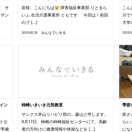
設 サ
皆様、こんにちは
障害福祉事業部 りとるら
こん
『サン
いふ 生活介護事業所 ともです 今回は！前回
川で
のブ […]
大学の
みんなでいきる
2019.09.20
2019.0
イン
柿崎いきいき元気教室
季節
サンクス米山リハビリ部の、森山と申します。
皆さ
ト公
9月17日、柿崎の柿崎福祉センターにて、高齢
らい
で準備
者の方向けに健康情報や体操などを […]
になり